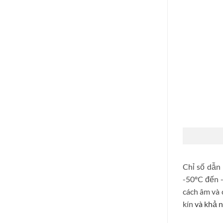
Chỉ số dẫn
-50ºC đến 
cách âm và 
kín
và khả 