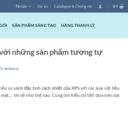
Tin tức
Dự án
Catalogue & Chứng chỉ
0
₫
GÓI
SẢN PHẨM SÁNG TẠO
HÀNG THANH LÝ
t với những sản phẩm tương tự
ỞI
ADMIN16
 nếu so sánh
đặc tính cách nhiệt của XPS
với các loại vật liệu
h mát,… thì sẽ như thế nào. Cùng tìm hiểu chi tiết dựa trên bài