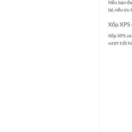
Nếu bạn đan
lại, nếu ưu
Xốp XPS c
Xốp XPS và 
vượt trội h