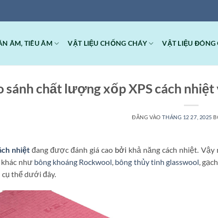
ÁN ÂM, TIÊU ÂM
VẬT LIỆU CHỐNG CHÁY
VẬT LIỆU ĐÓNG 
o sánh chất lượng xốp XPS cách nhiệ
ĐĂNG VÀO
THÁNG 12 27, 2025
B
ch nhiệt
đang được đánh giá cao
bởi
khả năng cách nhiệt. Vậy
 khác như
bông khoáng Rockwool
,
bông thủy tinh glasswool
, gạc
h cụ thể dưới đây.