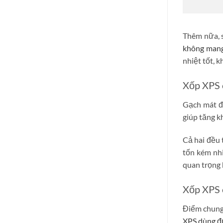
Thêm nữa, s
không mang
nhiệt tốt, 
Xốp XPS 
Gạch mát đư
giúp tăng k
Cả hai đều 
tốn kém nh
quan trọng 
Xốp XPS 
Điểm chung 
XPS dùng đư