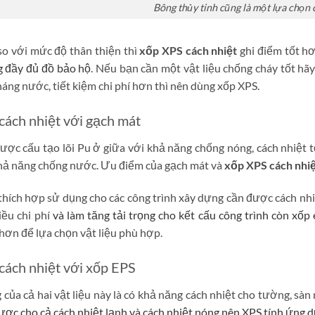
Bông thủy tinh cũng là một lựa chọn 
o với mức độ thân thiện thì
xốp XPS cách nhiệt
ghi điểm tốt hơ
 đầy đủ đồ bảo hộ
. Nếu bạn cần một vật liệu chống cháy tốt hã
kháng nước, tiết kiệm chi phí hơn thì nên dùng xốp XPS.
cách nhiệt với gạch mát
ợc cấu tạo lõi Pu ở giữa với khả năng chống nóng, cách nhiệt t
hả năng chống nước. Ưu điểm của gạch mát và
xốp XPS cách nhi
thích hợp sử dụng cho các công trình xây dựng cần được cách nhi
iều chi phí
và làm tăng tải trọng cho kết cấu công trình còn xốp 
hơn để lựa chọn vật liệu phù hợp.
cách nhiệt với xốp EPS
của cả hai vật liệu này là có khả năng cách nhiệt cho tường, sàn 
ợc cho cả cách nhiệt lạnh và cách nhiệt nóng nên XPS tính ứng 