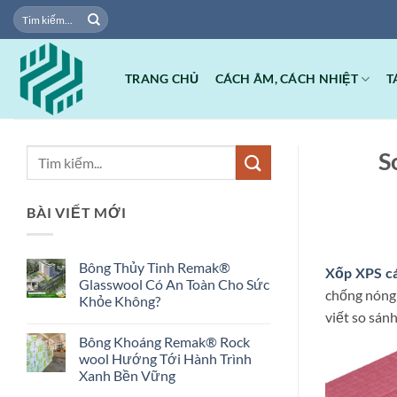
Bỏ
Tìm
kiếm:
qua
nội
dung
TRANG CHỦ
CÁCH ÂM, CÁCH NHIỆT
T
S
BÀI VIẾT MỚI
Bông Thủy Tinh Remak®
Xốp XPS cá
Glasswool Có An Toàn Cho Sức
chống nóng
Khỏe Không?
viết so sán
Không
có
Bông Khoáng Remak® Rock
bình
luận
wool Hướng Tới Hành Trình
ở
Xanh Bền Vững
Bông
Thủy
Không