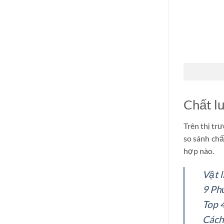
Khoáng
Chất l
Trên thị tr
so sánh chấ
hợp nào.
Vật 
9 Ph
Top 
Cách