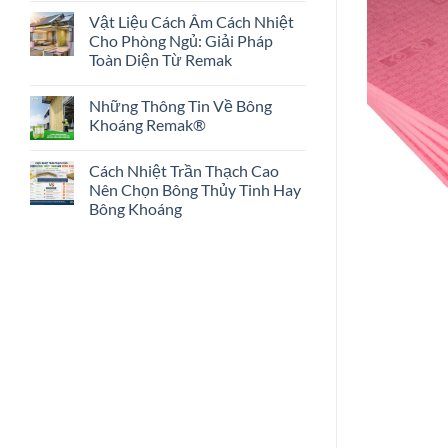
Tinh
có
Remak®
Vật Liệu Cách Âm Cách Nhiệt
bình
Glasswool
luận
Cho Phòng Ngủ: Giải Pháp
Có
ở
An
Toàn Diện Từ Remak
Bông
Toàn
Khoáng
Cho
Không
Remak®
Sức
có
Rock
Những Thông Tin Về Bông
Khỏe
bình
wool
Không?
luận
Khoáng Remak®
Hướng
ở
Tới
Vật
Không
Hành
Liệu
có
Trình
Cách Nhiệt Trần Thạch Cao
Cách
bình
Xanh
Âm
luận
Nên Chọn Bông Thủy Tinh Hay
Bền
Cách
ở
Vững
Bông Khoáng
Nhiệt
Những
Cho
Thông
Không
Phòng
Tin
có
Ngủ:
Về
bình
Giải
Bông
luận
Pháp
Khoáng
ở
Toàn
Remak®
Cách
Diện
Nhiệt
Từ
Trần
Remak
Thạch
Cao
Nên
Chọn
Bông
Thủy
Tinh
Hay
Bông