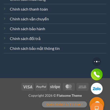
Chính sách thanh toán
Chính sách vận chuyển
Chính sách bảo hành
Xin chào! Em là chuyên
viên tư vấn của Remak
Chính sách đổi trả
Chính sách bảo mật thông tin
Visa
PayPal
Stripe
MasterCard
Cash
On
+
Copyright 2026 ©
Flatsome Theme
Delivery
QUESTIONS? LET'S CHAT