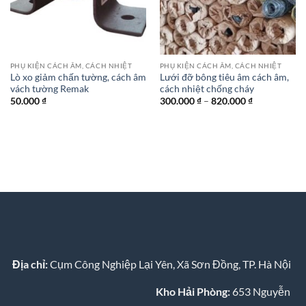
PHỤ KIỆN CÁCH ÂM, CÁCH NHIỆT
PHỤ KIỆN CÁCH ÂM, CÁCH NHIỆT
Lò xo giảm chấn tường, cách âm
Lưới đỡ bông tiêu âm cách âm,
vách tường Remak
cách nhiệt chống cháy
Khoảng
50.000
₫
300.000
₫
–
820.000
₫
giá:
từ
300.000 ₫
đến
820.000 ₫
Địa chỉ:
Cụm Công Nghiệp Lại Yên, Xã Sơn Đồng, TP. Hà Nội
Kho Hải Phòng:
653 Nguyễn