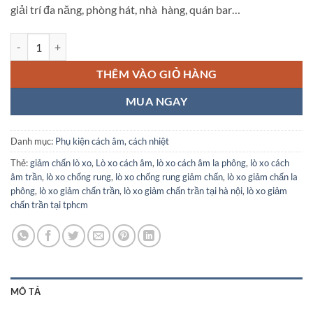
giải trí đa năng, phòng hát, nhà hàng, quán bar…
Lò xo giảm chấn , chống rung, cách âm trần (la phông) số lượng
THÊM VÀO GIỎ HÀNG
MUA NGAY
Danh mục:
Phụ kiện cách âm, cách nhiệt
Thẻ:
giảm chấn lò xo
,
Lò xo cách âm
,
lò xo cách âm la phông
,
lò xo cách
âm trần
,
lò xo chống rung
,
lò xo chống rung giảm chấn
,
lò xo giảm chấn la
phông
,
lò xo giảm chấn trần
,
lò xo giảm chấn trần tại hà nội
,
lò xo giảm
chấn trần tại tphcm
MÔ TẢ