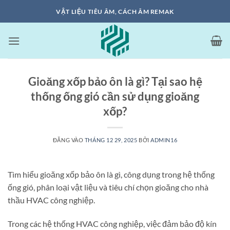
Bỏ
VẬT LIỆU TIÊU ÂM, CÁCH ÂM REMAK
qua
nội
dung
Gioăng xốp bảo ôn là gì? Tại sao hệ
thống ống gió cần sử dụng gioăng
xốp?
ĐĂNG VÀO
THÁNG 12 29, 2025
BỞI
ADMIN16
Tìm hiểu gioăng xốp bảo ôn là gì, công dụng trong hệ thống
ống gió, phân loại vật liệu và tiêu chí chọn gioăng cho nhà
thầu HVAC công nghiệp.
Trong các hệ thống HVAC công nghiệp, việc đảm bảo độ kín