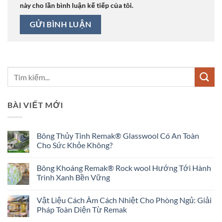
này cho lần bình luận kế tiếp của tôi.
BÀI VIẾT MỚI
Bông Thủy Tinh Remak® Glasswool Có An Toàn
Cho Sức Khỏe Không?
Không
có
Bông Khoáng Remak® Rock wool Hướng Tới Hành
bình
luận
Trình Xanh Bền Vững
ở
Bông
Không
Thủy
có
Vật Liệu Cách Âm Cách Nhiệt Cho Phòng Ngủ: Giải
Tinh
bình
Remak®
luận
Pháp Toàn Diện Từ Remak
Glasswool
ở
Có
Bông
Không