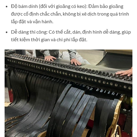
Độ bám dính (đối với gioăng có keo): Đảm bảo gioăng
được cố định chắc chắn, không bị xê dịch trong quá trình
lắp đặt và vận hành.
Dễ dàng thi công: Có thể cắt, dán, định hình dễ dàng, giúp
tiết kiệm thời gian và chi phí lắp đặt.