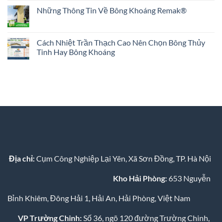
An
Khoáng
có
Những Thông Tin Về Bông Khoáng Remak®
Toàn
Remak®
bình
Cho
Rock
luận
Không
Sức
wool
ở
có
Khỏe
Hướng
Vật
bình
Không?
Tới
Liệu
luận
Cách Nhiệt Trần Thạch Cao Nên Chọn Bông Thủy
Hành
Cách
ở
Trình
Âm
Tinh Hay Bông Khoáng
Những
Xanh
Cách
Thông
Bền
Nhiệt
Không
Tin
Vững
Cho
có
Về
Phòng
bình
Bông
Ngủ:
luận
Khoáng
Giải
ở
Remak®
Pháp
Cách
Toàn
Nhiệt
Diện
Trần
Từ
Thạch
Remak
Cao
Nên
Chọn
Bông
Thủy
Tinh
Địa chỉ:
Cụm Công Nghiệp Lại Yên, Xã Sơn Đồng, TP. Hà Nội
Hay
Bông
Khoáng
Kho Hải Phòng:
653 Nguyễn
Bỉnh Khiêm, Đông Hải 1, Hải An, Hải Phòng, Việt Nam
VP Trường Chinh:
Số 36, ngõ 120 đường Trường Chinh,