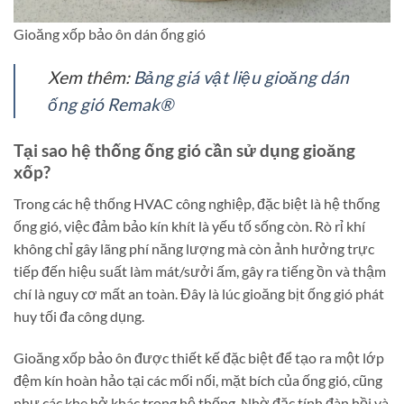
Gioăng xốp bảo ôn dán ống gió
Xem thêm:
Bảng giá vật liệu gioăng dán
ống gió Remak®
Tại sao hệ thống ống gió cần sử dụng gioăng
xốp?
Trong các hệ thống HVAC công nghiệp, đặc biệt là hệ thống
ống gió, việc đảm bảo kín khít là yếu tố sống còn. Rò rỉ khí
không chỉ gây lãng phí năng lượng mà còn ảnh hưởng trực
tiếp đến hiệu suất làm mát/sưởi ấm, gây ra tiếng ồn và thậm
chí là nguy cơ mất an toàn. Đây là lúc gioăng bịt ống gió phát
huy tối đa công dụng.
Gioăng xốp bảo ôn được thiết kế đặc biệt để tạo ra một lớp
đệm kín hoàn hảo tại các mối nối, mặt bích của ống gió, cũng
như các khe hở khác trong hệ thống. Nhờ đặc tính đàn hồi và