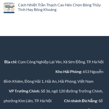
bình
Không?
Tới
Liệu
luận
Cách Nhiệt Trần Thạch Cao Nên Chọn Bông Thủy
Hành
Cách
ở
Trình
Âm
Tinh Hay Bông Khoáng
Những
Xanh
Cách
Thông
Bền
Nhiệt
Không
Tin
Vững
Cho
có
Về
Phòng
bình
Bông
Ngủ:
luận
Khoáng
Giải
ở
Remak®
Pháp
Cách
Toàn
Nhiệt
Diện
Trần
Từ
Thạch
Remak
Cao
Nên
Chọn
Bông
Thủy
Tinh
Địa chỉ:
Cụm Công Nghiệp Lại Yên, Xã Sơn Đồng, TP. Hà Nội
Hay
Bông
Khoáng
Kho Hải Phòng:
653 Nguyễn
Bỉnh Khiêm, Đông Hải 1, Hải An, Hải Phòng, Việt Nam
VP Trường Chinh:
Số 36, ngõ 120 đường Trường Chinh,
phường Kim Liên, TP. Hà Nội
Chi nhánh Đà Nẵng:
Số