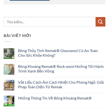
BÀI VIẾT MỚI
Bông Thủy Tinh Remak® Glasswool Có An Toàn
Cho Sức Khỏe Không?
Không
có
Bông Khoáng Remak® Rock wool Hướng Tới Hành
bình
luận
Trình Xanh Bền Vững
ở
Bông
Không
Thủy
có
Vật Liệu Cách Âm Cách Nhiệt Cho Phòng Ngủ: Giải
Tinh
bình
Remak®
luận
Pháp Toàn Diện Từ Remak
Glasswool
ở
Có
Bông
Không
An
Khoáng
có
Những Thông Tin Về Bông Khoáng Remak®
Toàn
Remak®
bình
Cho
Rock
luận
Không
Sức
wool
ở
có
Khỏe
Hướng
Vật