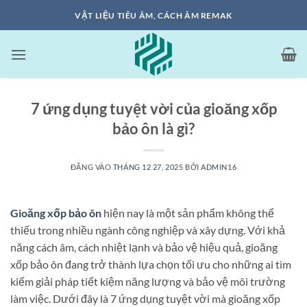
Bỏ
VẬT LIỆU TIÊU ÂM, CÁCH ÂM REMAK
qua
nội
dung
7 ứng dụng tuyệt vời của gioăng xốp
bảo ôn là gì?
ĐĂNG VÀO
THÁNG 12 27, 2025
BỞI
ADMIN16
Gioăng xốp bảo ôn
hiện nay là một sản phẩm không thể
thiếu trong nhiều ngành công nghiệp và xây dựng. Với khả
năng cách âm, cách nhiệt lạnh và bảo vệ hiệu quả, gioăng
xốp bảo ôn đang trở thành lựa chọn tối ưu cho những ai tìm
kiếm giải pháp tiết kiệm năng lượng và bảo vệ môi trường
làm việc. Dưới đây là 7 ứng dụng tuyệt vời mà gioăng xốp