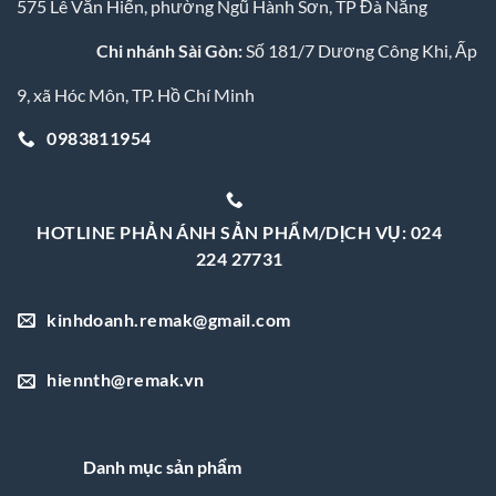
575 Lê Văn Hiến, phường Ngũ Hành Sơn, TP Đà Nẵng
Chi nhánh Sài Gòn:
Số 181/7 Dương Công Khi, Ấp
9, xã Hóc Môn, TP. Hồ Chí Minh
0983811954
HOTLINE PHẢN ÁNH SẢN PHẨM/DỊCH VỤ: 024
224 27731
kinhdoanh.remak@gmail.com
hiennth@remak.vn
Danh mục sản phẩm