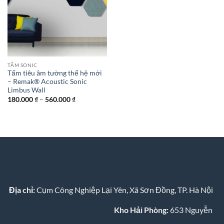
TẤM SONIC
Tấm tiêu âm tường thế hệ mới
– Remak® Acoustic Sonic
Limbus Wall
Khoảng
180.000
₫
–
560.000
₫
giá:
từ
180.000 ₫
đến
560.000 ₫
Địa chỉ:
Cụm Công Nghiệp Lại Yên, Xã Sơn Đồng, TP. Hà Nội
Kho Hải Phòng:
653 Nguyễn