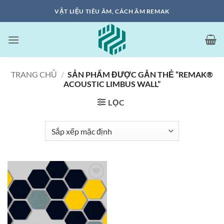
Bỏ
VẬT LIỆU TIÊU ÂM, CÁCH ÂM REMAK
qua
nội
dung
TRANG CHỦ
/
SẢN PHẨM ĐƯỢC GẮN THẺ “REMAK®
ACOUSTIC LIMBUS WALL”
LỌC
Add to
wishlist