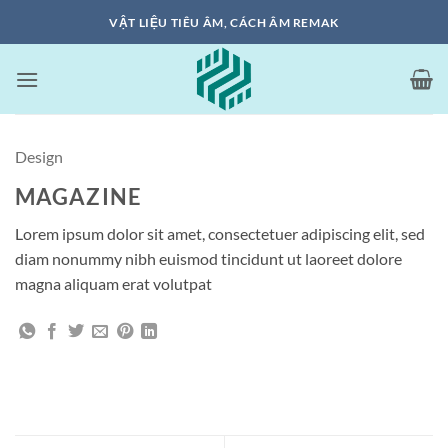
Bỏ
VẬT LIỆU TIÊU ÂM, CÁCH ÂM REMAK
qua
nội
dung
Design
MAGAZINE
Lorem ipsum dolor sit amet, consectetuer adipiscing elit, sed
diam nonummy nibh euismod tincidunt ut laoreet dolore
magna aliquam erat volutpat